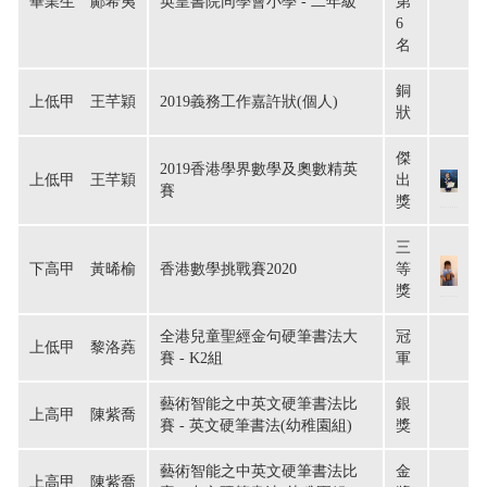
畢業生　鄺希夷
英皇書院同學會小學 - 二年級
第
6
名
銅
上低甲　王芊穎
2019義務工作嘉許狀(個人)
狀
傑
2019香港學界數學及奧數精英
上低甲　王芊穎
出
賽
獎
三
下高甲　黃晞榆
香港數學挑戰賽2020
等
獎
全港兒童聖經金句硬筆書法大
冠
上低甲　黎洛蕘
賽 - K2組
軍
藝術智能之中英文硬筆書法比
銀
上高甲　陳紫喬
賽 - 英文硬筆書法(幼稚園組)
獎
藝術智能之中英文硬筆書法比
金
上高甲　陳紫喬