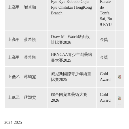
Ryu Kyu Kobudo Goju-
Karate-
上高甲　謝卓珈
Ryu Ohshikai HongKong
do
Branch
Tonfa,
Sai, Bo
9 KYU
Draw Mu Watch錶面設
上高甲　蔡希悦
金獎
計比賽2026
HKYCAA青少年創藝繪
上高甲　蔡希悦
金獎
畫大賽2025
威尼斯國際青少年繪畫
Gold
上低乙　蔣穎雯
比賽2025
Award
聯合國兒童藝術大賽
Gold
上低乙　蔣穎雯	
2026
Award
2024-2025