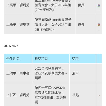
第三屆KidSports學界親子
上高甲　譚琇芠
體育大會 - 女子2017年組
優異
(20米穿梭跑)
第三屆KidSports學界親子
上高甲　譚琇芠
體育大會 - 女子2017年組
優異
(迷你馬拉松)
2021-2022
學生姓名
獲獎項目
獎項
2022全港兒童鋼琴﹑
上幼甲　白聿馨
管弦樂及敲擊樂大賽 -
冠軍
鋼琴
第四十五屆GAPSK全
港普通話朗誦比賽 -
上低乙　譚琇芠
卓越
K2/幼稚園組：童詩獨
誦