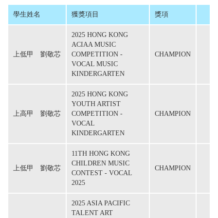
學生姓名
獲獎項目
獎項
2025 HONG KONG
ACIAA MUSIC
上低甲　劉敬芯
COMPETITION -
CHAMPION
VOCAL MUSIC
KINDERGARTEN
2025 HONG KONG
YOUTH ARTIST
上高甲　劉敬芯
COMPETITION -
CHAMPION
VOCAL
KINDERGARTEN
11TH HONG KONG
CHILDREN MUSIC
上低甲　劉敬芯
CHAMPION
CONTEST - VOCAL
2025
2025 ASIA PACIFIC
TALENT ART