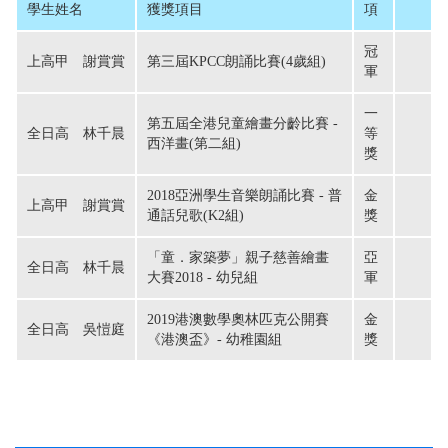
學生姓名
獲獎項目
項
冠
上高甲　謝賞賞
第三屆KPCC朗誦比賽(4歲組)
軍
一
第五屆全港兒童繪畫分齡比賽 -
全日高　林千晨
等
西洋畫(第二組)
獎
2018亞洲學生音樂朗誦比賽 - 普
金
上高甲　謝賞賞
通話兒歌(K2組)
獎
「童．家築夢」親子慈善繪畫
亞
全日高　林千晨
大賽2018 - 幼兒組
軍
2019港澳數學奧林匹克公開賽
金
全日高　吳愷庭
《港澳盃》- 幼稚園組
獎