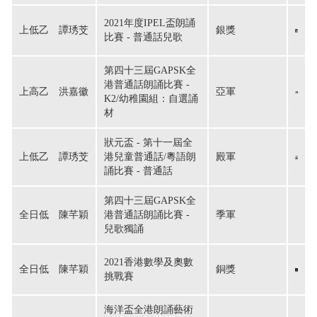
2021年度IPEL盃朗誦
上低乙　譚琇芠
銀獎
比賽 - 普通話兒歌
第四十三屆GAPSK全
港普通話朗誦比賽 -
上高乙　洪嘉徽
亞軍
K2/幼稚園組：自選誦
材
狀元盃 - 第十一屆全
上低乙　譚琇芠
港兒童普通話/粵語朗
殿軍
誦比賽 - 普通話
第四十三屆GAPSK全
全日低　陳芊穎
港普通話朗誦比賽 -
季軍
兒歌獨誦
2021香港數學及奧數
全日低　陳芊穎
銅獎
挑戰賽
海洋盃全港朗誦藝術