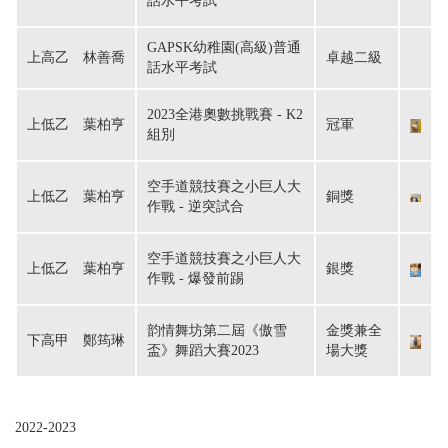
話水平考試
GAPSK幼稚園(高級)普通
上高乙　林善喬
卓越二級
話水平考試
2023全港奧數挑戰賽 - K2
上低乙　葉柏亨
冠軍
組別
空手道競技賽之小巨人大
上低乙　葉柏亨
銅獎
作戰 - 逆突試合
空手道競技賽之小巨人大
上低乙　葉柏亨
銀獎
作戰 - 爆發前踢
韵情舞坊第二屆《傲雪
金獎兼全
下高甲　鄭筠琳
盃》舞蹈大賽2023
場大獎
2022-2023