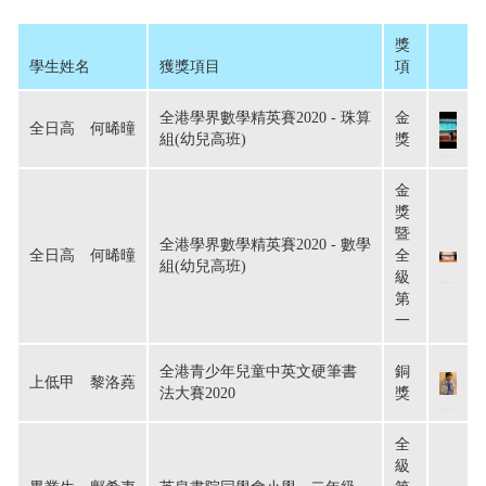
獎
學生姓名
獲獎項目
項
全港學界數學精英賽2020 - 珠算
金
全日高　何晞曈
組(幼兒高班)
獎
金
獎
暨
全港學界數學精英賽2020 - 數學
全日高　何晞曈
全
組(幼兒高班)
級
第
一
全港青少年兒童中英文硬筆書
銅
上低甲　黎洛蕘
法大賽2020
獎
全
級