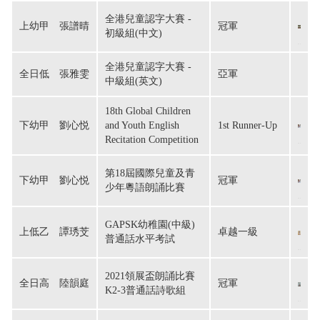
全港兒童認字大賽 -
上幼甲　張譜晴
冠軍
初級組(中文)
全港兒童認字大賽 -
全日低　張雅雯
亞軍
中級組(英文)
18th Global Children
下幼甲　劉心悦
and Youth English
1st Runner-Up
Recitation Competition
第18屆國際兒童及青
下幼甲　劉心悦
冠軍
少年粵語朗誦比賽
GAPSK幼稚園(中級)
上低乙　譚琇芠
卓越一級
普通話水平考試
2021領展盃朗誦比賽
全日高　陸韻庭
冠軍
K2-3普通話詩歌組