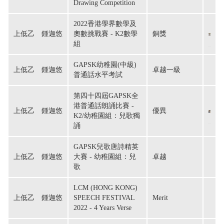
Drawing Competition
2022香港學界數學及
上低乙　鍾迦悠
奧數挑戰賽 - K2數學
銅獎
組
GAPSK幼稚園(中級)
上低乙　鍾迦悠
卓越一級
普通話水平考試
第四十四屆GAPSK全
港普通話朗誦比賽 -
上低乙　鍾迦悠
優異
K2/幼稚園組：兒歌獨
誦
GAPSK兒歌唐詩精英
上低乙　鍾迦悠
大賽 - 幼稚園組：兒
卓越
歌
LCM (HONG KONG)
上低乙　鍾迦悠
SPEECH FESTIVAL
Merit
2022 - 4 Years Verse