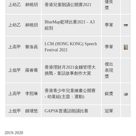
優良
上幼乙　林曉玥
香港兒童朗誦公開賽2021
獎
BlueMap籃球比賽2021 - A3
上幼乙　林曉玥
季軍
組別
LCM (HONG KONG) Speech
上高甲　黎洛蕘
季軍
Festival 2021
傑出
香港理財月2021金錢管理大
上低甲　羅睿蕎
表現
挑戰 - 童話故事創作大賞
獎
香港青少年兒童繪畫公開賽
上高甲　李熙琳
銀獎
- 幼童組(主題：運動)
上低甲　鍾璦悠
GAPSK普通話朗誦比賽
冠軍
2019-2020