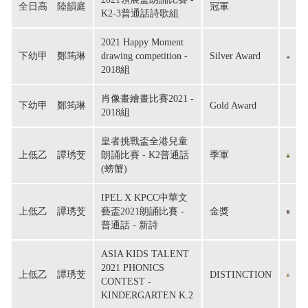
全日高　陸韻庭
冠軍
K2-3普通話詩歌組
2021 Happy Moment
下幼甲　鄭筠琳
drawing competition -
Silver Award
2018組
肖像畫繪畫比賽2021 -
下幼甲　鄭筠琳
Gold Award
2018組
皇者挑戰盃全港兒童
上低乙　譚琇芠
朗誦比賽 - K2普通話
季軍
(螃蟹)
IPEL X KPCC中華文
上低乙　譚琇芠
藝盃2021朗誦比賽 -
金獎
普通話 - 新詩
ASIA KIDS TALENT
2021 PHONICS
上低乙　譚琇芠
DISTINCTION
CONTEST -
KINDERGARTEN K.2