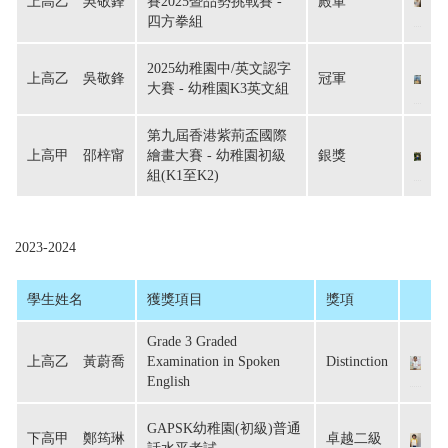
上高乙　吳敬鋒
賽2025暨品勢挑戰賽 -
殿軍
四方拳組
2025幼稚園中/英文認字
上高乙　吳敬鋒
冠軍
大賽 - 幼稚園K3英文組
第九屆香港紫荊盃國際
上高甲　邵梓甯
繪畫大賽 - 幼稚園初級
銀獎
組(K1至K2)
2023-2024
學生姓名
獲獎項目
獎項
Grade 3 Graded
上高乙　黃蔚喬
Examination in Spoken
Distinction
English
GAPSK幼稚園(初級)普通
下高甲　鄭筠琳
卓越二級