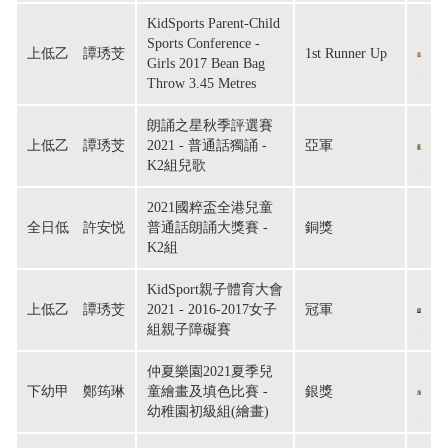
KidSports Parent-Child
Sports Conference -
上低乙　譚琇芠
1st Runner Up
Girls 2017 Bean Bag
Throw 3.45 Metres
朗誦之星秋季評選賽
上低乙　譚琇芠
2021 - 普通話獨誦 -
亞軍
K2組兒歌
2021國粹盃全港兒童
全日低　許安悦
普通話朗誦大獎賽 -
銅獎
K2組
KidSport親子體育大會
上低乙　譚琇芠
2021 - 2016-2017女子
冠軍
組親子障礙賽
仲夏樂園2021夏季兒
下幼甲　鄭筠琳
童繪畫及填色比賽 -
銀獎
幼稚園初級組(繪畫)