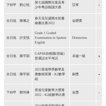
第七屆國際兒童及青
下幼甲　劉心悦
亞軍
少年粵語朗誦大賽
春天花兒盛開水彩畫
全日低　陳珮之
金鑽獎
繪畫比賽2022
Grade 1 Graded
全日低　許安悦
Examination in Spoken
Distinction
English
GAPSK幼稚園(初級)
全日低　陳芊穎
卓越一級
普通話水平考試
2021香港學界數學及
全日低　陳芊穎
奧數精英賽 - K2數學
銅獎
組
香港兒童數學大獎賽
下幼甲　鄭筠琳
金獎
2022 - K2組數學比賽
2021領展盃朗誦比賽 -