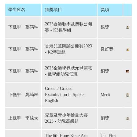
學生姓名
獲獎項目
獎項
2023香港數學及奧數公開
下低甲　鄭筠琳
銀獎
賽 - K3數學組
香港兒童朗誦公開賽2023
下低甲　鄭筠琳
良好獎
- K2粵語組
2023全港學界狀元爭霸戰
下低甲　鄭筠琳
銅獎
- 數學組幼兒低班
Grade 2 Graded
下低甲　鄭筠琳
Examination in Spoken
Merit
English
兒童及青少年繪畫大賽
上低甲　李炫太
銅獎
2023 - 幼兒高級組
The 6th Hong Kong Arts
The First