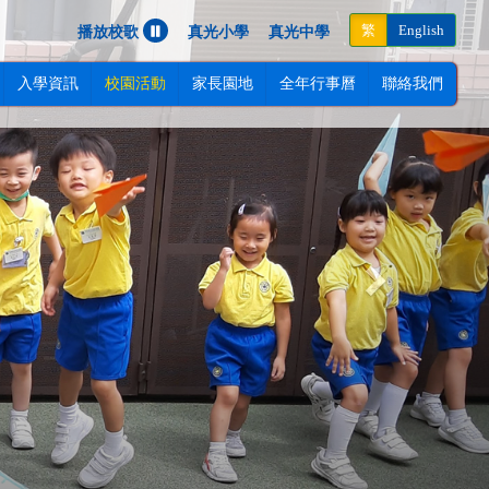
Next
繁
English
播放校歌
真光小學
真光中學
入學資訊
校園活動
家長園地
全年行事曆
聯絡我們