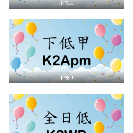
上低乙
下低甲