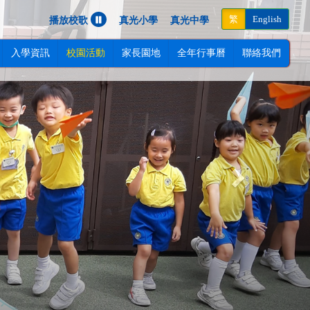
Next
繁
English
播放校歌
真光小學
真光中學
入學資訊
校園活動
家長園地
全年行事曆
聯絡我們