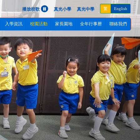
Next
繁
English
播放校歌
真光小學
真光中學
入學資訊
校園活動
家長園地
全年行事曆
聯絡我們