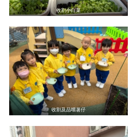
收割小白菜
收割及品嚐薯仔